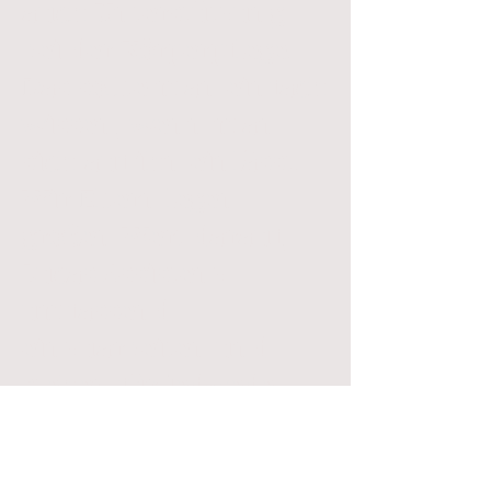
auch Unterstützung
bei der Körperpflege.
Das sollte man einfach
wissen, wenn man
sich auf ihn einlässt.
Wir Eltern legen
großen Wert darauf,
Lucas Assistenz
umfassend
einzuarbeiten und
stehen für jedwede
Fragen zur Verfügung!
Wir erwarten auf der