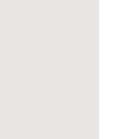
ein kleines Team von
Assistenzen hat. Und
wir suchen zur
Unterstützung dieses
Teams ab sofort eine
neue Assistenz für 2 - 3
Tage / Woche (15 - 20
Std. pro Woche).
Luca ist
unternehmungslustig,
mag Menschen (auch
wenn er sie nur bis zu
einem bestimmten