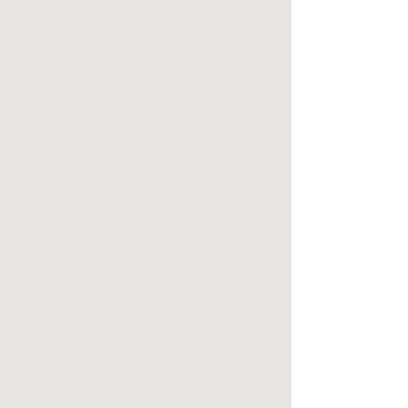
Grad "aushalten"
kann) und genießt
neue Kontakte, wenn
sie freundliche und
aufgeschlossen sind.
Die Kommunikation
mit ihm muss man
"lernen", denn er kann
sich selbst nur mit
Unterstützung
ausdrücken (siehe
Videos!).
Zur Assistenz gehört